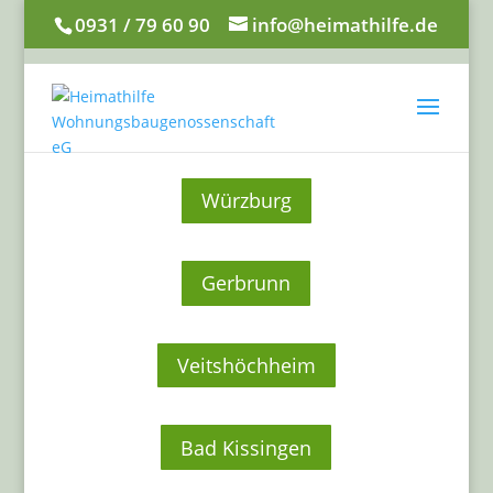
0931 / 79 60 90
info@heimathilfe.de
Würzburg
Gerbrunn
Veitshöchheim
Bad Kissingen