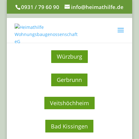
0931 / 79 60 90
info@heimathilfe.de
Würzburg
Gerbrunn
Veitshöchheim
Bad Kissingen