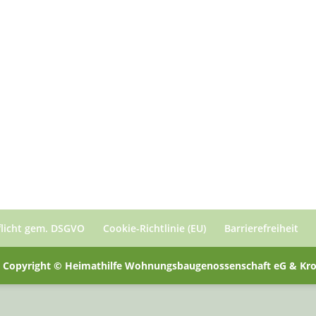
flicht gem. DSGVO
Cookie-Richtlinie (EU)
Barrierefreiheit
 Copyright © Heimathilfe Wohnungsbaugenossenschaft eG & Kron