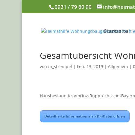
0931 / 79 60 90
info@heimat
Startseite
Gesamtübersicht Wohn
von
m_strempel
|
Feb. 13, 2019
|
Allgemein
|
Hausbestand Kronprinz-Rupprecht-von-Bayern
Detaillierte Information als PDF-Datei öffnen